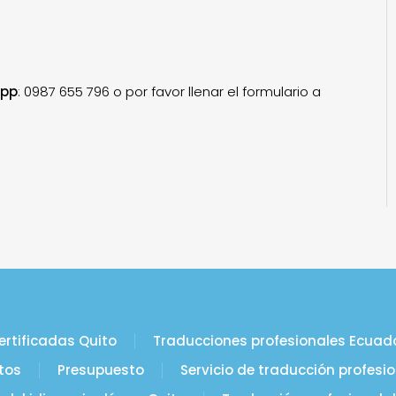
pp
: 0987 655 796 o por favor llenar el formulario a
ertificadas Quito
Traducciones profesionales Ecuad
tos
Presupuesto
Servicio de traducción profesio