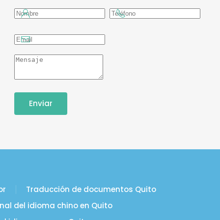
Enviar
or
Traducción de documentos Quito
nal del idioma chino en Quito