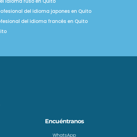
el idioma ruso en Quito
rofesional del idioma japones en Quito
ofesional del idioma francés en Quito
ito
Encuéntranos
WhatsApp